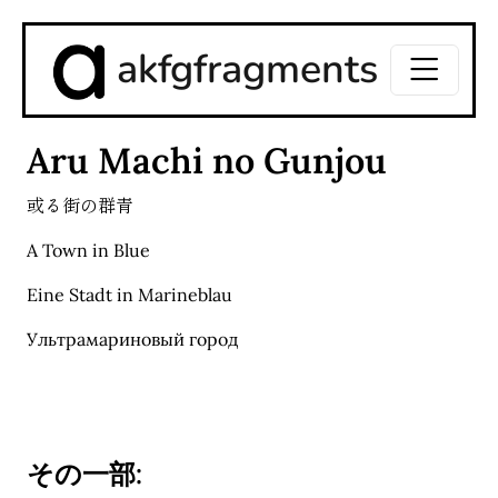
akfgfragments
Aru Machi no Gunjou
或る街の群青
A Town in Blue
Eine Stadt in Marineblau
Ультрамариновый город
その一部: