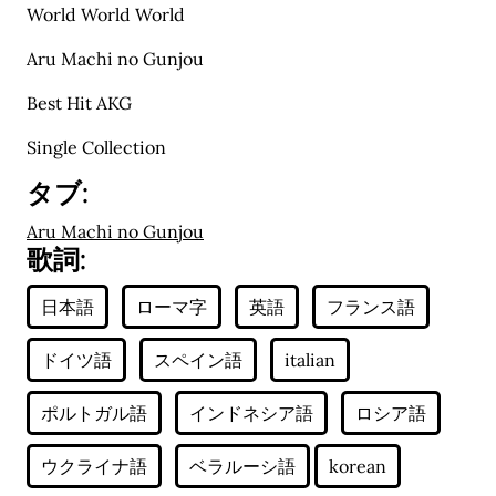
World World World
Aru Machi no Gunjou
Best Hit AKG
Single Collection
タブ:
Aru Machi no Gunjou
歌詞: