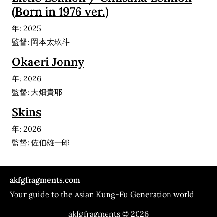
(Born in 1976 ver.)
年: 2025
監督: 岡本太玖斗
Okaeri Jonny
年: 2026
監督: 大畑貴耶
Skins
年: 2026
監督: 佐伯雄一郎
akfgfragments.com
Your guide to the Asian Kung-Fu Generation world
akfgfragments © 2026