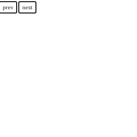
prev
next