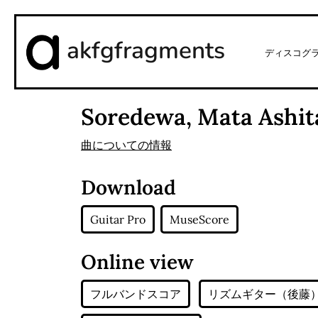
akfgfragments
ディスコグ
Soredewa, Mata Ashit
曲についての情報
Download
Guitar Pro
MuseScore
Online view