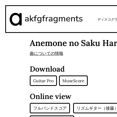
akfgfragments
ディスコグ
Anemone no Saku Har
曲についての情報
Download
Guitar Pro
MuseScore
Online view