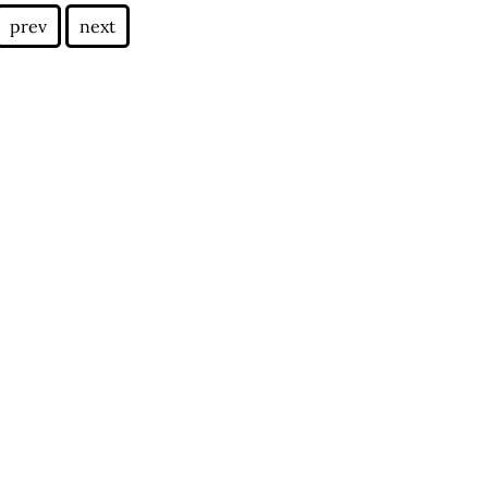
prev
next