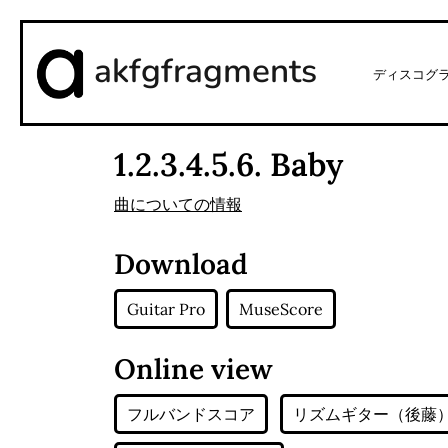
akfgfragments
ディスコグ
1.2.3.4.5.6. Baby
曲についての情報
Download
Guitar Pro
MuseScore
Online view